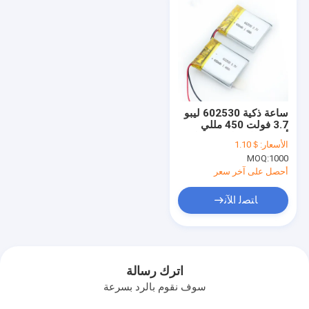
ساعة ذكية 602530 ليبو
3.7 فولت 450 مللي
أمبير بطارية ليثيوم بوليمر
الأسعار:
＄1.10
قابلة لإعادة الشحن
MOQ:
1000
أحصل على آخر سعر
ﺎﺘﺼﻟ ﺍﻶﻧ
اترك رسالة
سوف نقوم بالرد بسرعة