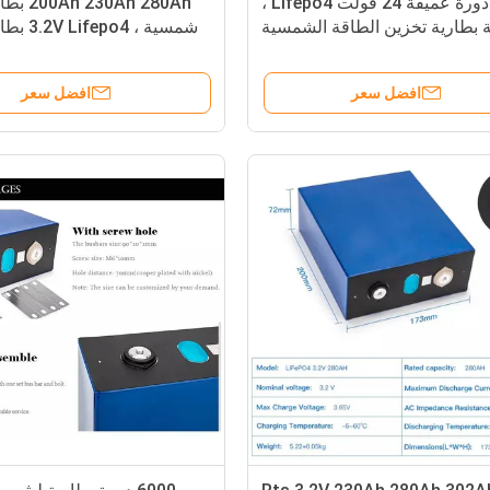
بطارية دورة عميقة 24 فولت Lifepo4 ،
30Ah 280Ah
بطارية تخزين الطاقة الشمسية
شمسية ، o4
Lifepo4 100Ah
افضل سعر
افضل سعر