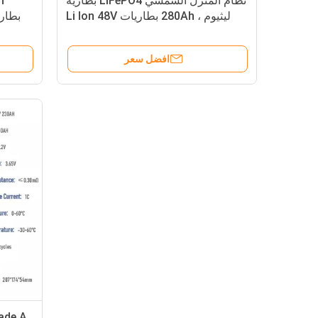
نظام المنزل الشمسي LiFePO4 بطارية
h
ليثيوم ، 280Ah بطاريات Li Ion 48V
بطاري
افضل سعر
ade A