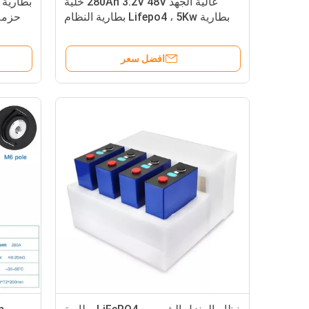
عالية الجهد 280Ah 3.2V 48V خلية
بطارية Lifepo4 ، 5Kw بطارية النظام
حزمة 
الشمسي
افضل سعر