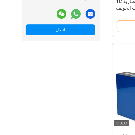
12V دورة عميقة LiFePO4 بطارية 1C
ت الجولف
اتصل