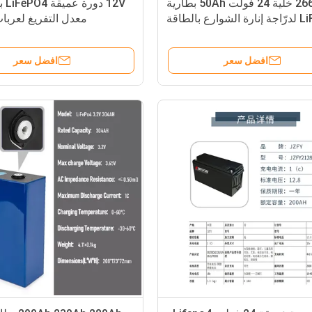
26650 خلية 24 فولت 50Ah بطارية
LiFePO4 لدرّاجة إنارة الشوارع بالطاقة
معدل التفريغ لعربا
الشمسية Akku
افضل سعر
افضل سعر