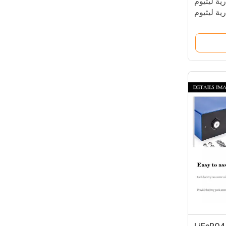
200Ah 2 بطارية ليثيوم
3.2V Lifep بطارية ليثيوم
أيون