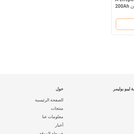
3.2V بطاريات ليثيوم أيون 200Ah
230Ah 2
 ليبو بوليمر
حول
الصفحة الرئيسية
منتجات
معلومات عنا
أخبار
خريطة الموقع