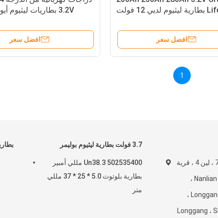
Lifepo4 بطارية ليثيوم لديي 12 فولت
24 فولت 48 فولت
80Ah 320Ah
افضل سعر
افضل سعر
1
3.7 فولت بطارية ليثيوم بوليمر
بطارية
غرفة 402 ، رقم 7 ، لين 4 ، قرية
Un38.3 502535400 مللي أمبير
بطارية بلوتوث 5.0 * 25 * 37 مللي
Xiagang الثانية ، Nanlian ،
متر
المجتمع ، شارع Longgang ،
Longgang ، Shen