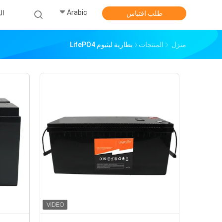
Arabic
ال
طلب اقتباس
منزل
المنتجات
بطارية ليثيوم LifePO4