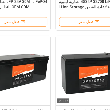
4S34P 32700 LiFePO4 بطارية ليثيوم
Ah LiFePO4
لإعادة الشحن Li Ion Storage
OEM ODM للنظام الشمسي
افضل سعر
افضل سعر