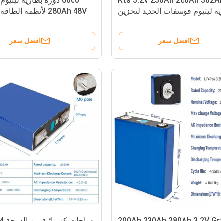
Rts 3.2V 230Ah 280Ah 302A
ة ليثيوم فوسفات الحديد لتخزين
280Ah 48V لأنظمة الطاقة الشمسية
الطاقة الشمسية
افضل سعر
افضل سعر
200Ah 230Ah 280Ah 3.2V Gr
دراج