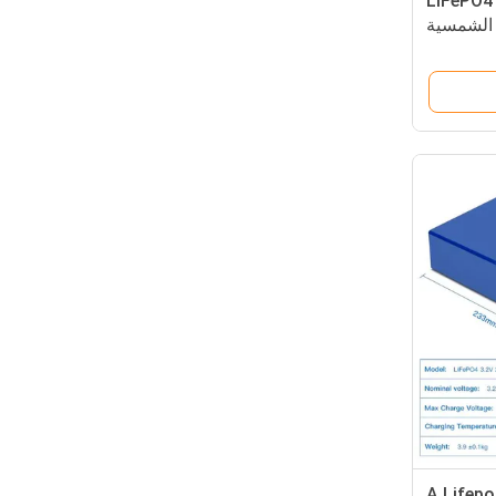
6000 دورة بطارية ليثيوم LiFePO4
ات كهربائية من الدرجة A Lifepo4