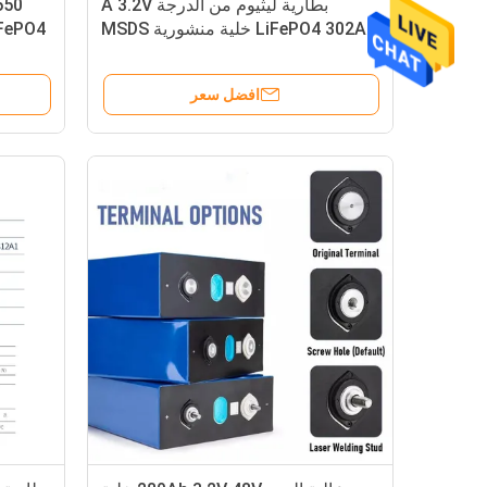
بطارية ليثيوم من الدرجة A 3.2V
LiFePO4 302Ah خلية منشورية MSDS
افضل سعر