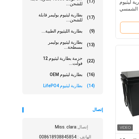
(17)
LFP 24V 30 بطارية ليثيوم
للشحن...
بطارية ليثيوم بوليمر قابلة
(17)
للشحن...
(9)
بطارية الليثيوم الطبية...
بطارية ليثيوم بوليمر
(13)
مسطحة...
حزمة بطارية ليثيوم 12
(22)
فولت...
(16)
بطارية ليثيوم OEM
(14)
بطارية ليثيوم LifePO4
إتصال
إتصال:
Miss. clara
الهاتف ::
008618938845854