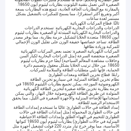
الصغيرة التي تعمل بتقنية البلوتوث بطاريات ليثيوم أيون 18650.
بالمقارنة مع البطاريات الجافة العادية، تتمتع هذه البطاريات بسعة
أكبر وتفريغ أكثر استقرارًا، مما يسمح للمكبرات بالتشغيل بشكل
مستمر لعدة ساعات. ​
ثالثًا. قطاع المركبات الكهربائية
الدراجات والدراجات البخارية الكهربائية: تستخدم الدراجات
والدراجات البخارية الكهربائية المبتدئة أو الصغيرة بطاريات ليثيوم
أيون 18650 متعددة الخلايا لتشكيل حزمة بطارية، مما يوفر مصدر
الطاقة. تساعد خصائصها خفيفة الوزن على تقليل الوزن الإجمالي
للمركبة وزيادة نطاقها. ​
المركبات الكهربائية الصغيرة: تعتمد بعض المركبات الكهربائية
الصغيرة منخفضة السرعة (مثل الدراجات البخارية لكبار السن
وحافلات مشاهدة المعالم السياحية) أيضًا حزم بطاريات ليثيوم
18650. من خلال ترتيب الخلايا بشكل معقول وتصميم دائرة
الحماية، فإنها تلبي متطلبات الطاقة والسلامة للمركبات. ​
رابعًا. قطاع تخزين الطاقة ومعدات الطوارئ
نظام تخزين الطاقة المنزلية: في سيناريو تخزين الطاقة
الكهروضوئية الموزعة، يمكن تجميع بطاريات الليثيوم 18650 في
حزمة بطارية تخزين طاقة صغيرة لتخزين الطاقة الكهربائية
المتولدة عن طريق الطاقة الكهروضوئية خلال النهار، والتي يمكن
استخدامها للإضاءة المنزلية والأجهزة الصغيرة في الليل، مما يحقق
الاستخدام الرشيد للطاقة. ​
إمداد الطاقة في حالات الطوارئ: غالبًا ما تستخدم إمدادات الطاقة
في حالات الطوارئ المحمولة (مثل إمدادات الطاقة في حالات
الطوارئ للتخييم في الهواء الطلق وإمدادات الطاقة الاحتياطية
المنزلية في حالات الطوارئ) بطاريات ليثيوم أيون 18650 كنواتها
الأساسية، مما يوفر خرج تيار متردد 220 فولت لتشغيل أجهزة مثل
الهواتف المحمولة وأجهزة الكمبيوتر المحمولة والأجهزة المنزلية