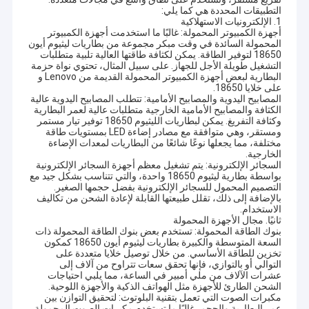
التطبيقات المحددة هي كما يلي:
1. الإلكترونيات الاستهلاكية
أجهزة الكمبيوتر المحمولة: غالبًا ما استخدمت أجهزة الكمبيوتر
المحمولة السائدة في وقت مبكر مجموعة من بطاريات ليثيوم أيون
18650 لتوفير الطاقة. يمكن لكثافة طاقتها العالية تلبية متطلبات
التشغيل طويلة الأجل للجهاز. على سبيل المثال، تحتوي نواة حزمة
البطارية لبعض أجهزة الكمبيوتر المحمولة القديمة من Lenovo و
على خلايا 18650. ​
المصابيح اليدوية والمصابيح الأمامية: تتطلب المصابيح اليدوية عالية
الكثافة والمصابيح الأمامية الخارجية متطلبات عالية لعمر البطارية
وكثافة التفريغ. يمكن لبطاريات الليثيوم 18650 توفير تيار مستمر
ومستقر، وهي متوافقة مع مصادر إضاءة LED بمستويات طاقة
مختلفة، مما يجعلها نوعًا شائعًا من البطاريات لمعدات الإضاءة
الخارجية. ​
السجائر الإلكترونية: يتم تشغيل معظم أجهزة السجائر الإلكترونية
بواسطة بطارية ليثيوم 18650 واحدة، والتي تتناسب بشكل جيد مع
التصميم المحمول للسجائر الإلكترونية بفضل حجمها الصغير.
بالإضافة إلى ذلك، تقلل طبيعتها القابلة لإعادة الشحن من تكاليف
الاستخدام. ​
ثانيًا. مجال الأجهزة المحمولة
بنوك الطاقة المحمولة: تستخدم بعض بنوك الطاقة المحمولة ذات
السعة المتوسطة والكبيرة بطاريات ليثيوم أيون 18650 كمكون
تخزين للطاقة الأساسي. من خلال توصيل خلايا متعددة على
التوالي أو بالتوازي، فإنها تحقق سعات تتراوح من آلاف إلى
عشرات الآلاف من ملي أمبير في الساعة، مما يلبي احتياجات
الشحن الطارئ للأجهزة مثل الهواتف الذكية والأجهزة اللوحية. ​
مكبرات الصوت التي تعمل بتقنية البلوتوث: لتحقيق التوازن بين
عمر البطارية والحجم، غالبًا ما تستخدم مكبرات الصوت المحمولة